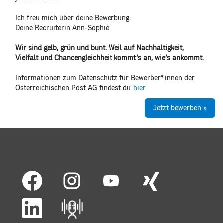
Ich freu mich über deine Bewerbung.
Deine Recruiterin Ann-Sophie
Wir sind gelb, grün und bunt. Weil auf Nachhaltigkeit,
Vielfalt und Chancengleichheit kommt’s an, wie’s ankommt.
Informationen zum Datenschutz für Bewerber*innen der
Österreichischen Post AG findest du
hier.
Jetzt bewerben »
W
W
W
W
i
i
i
i
r
r
r
r
d
d
d
d
W
a
a
a
a
i
u
u
u
u
r
f
f
f
f
d
e
e
e
e