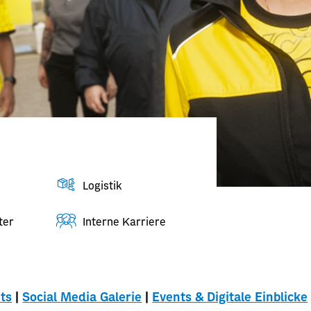
Logistik
ter
Interne Karriere
ts
 | 
Social 
Media Galerie
 | 
Events & Digitale Einblicke