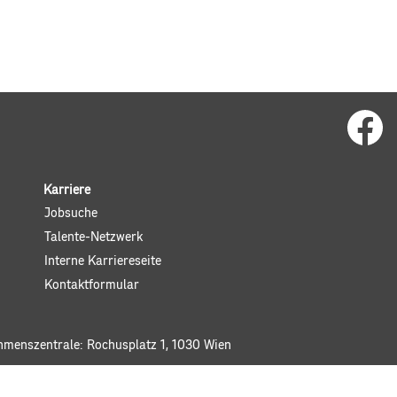
W
i
r
d
a
u
f
Karriere
e
i
Jobsuche
n
e
Talente-Netzwerk
r
n
Interne Karriereseite
e
u
Kontaktformular
e
n
R
e
ehmenszentrale: Rochusplatz 1, 1030 Wien
g
i
s
t