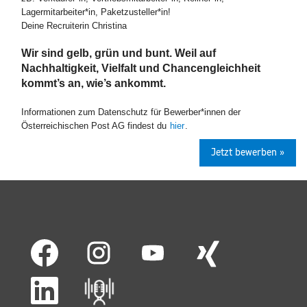
Lagermitarbeiter*in, Paketzusteller*in!
Deine Recruiterin Christina
Wir sind gelb, grün und bunt. Weil auf
Nachhaltigkeit, Vielfalt und Chancengleichheit
kommt’s an, wie’s ankommt.
Informationen zum Datenschutz für Bewerber*innen der
Österreichischen Post AG findest du
hier
.
Jetzt bewerben »
W
W
W
W
i
i
i
i
r
r
r
r
d
d
d
d
W
a
a
a
a
i
u
u
u
u
r
f
f
f
f