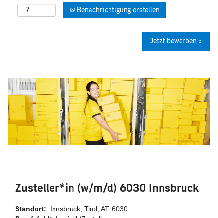
Benachrichtigung erstellen
Jetzt bewerben »
Zusteller*in (w/m/d) 6030 Innsbruck
Standort:
Innsbruck, Tirol, AT, 6030