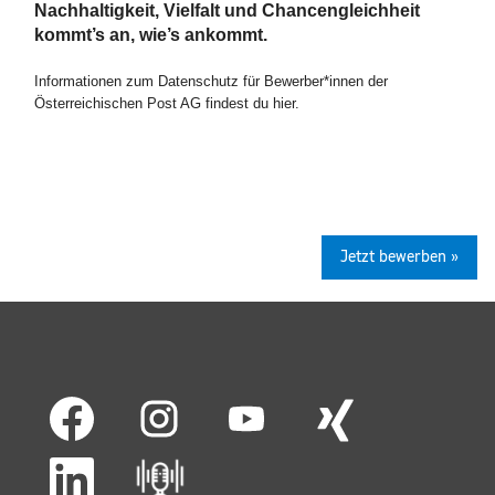
Nachhaltigkeit, Vielfalt und Chancengleichheit
kommt’s an, wie’s ankommt.
Informationen zum Datenschutz für Bewerber*innen der
Österreichischen Post AG findest du hier.
Jetzt bewerben »
W
W
W
W
i
i
i
i
r
r
r
r
d
d
d
d
W
a
a
a
a
i
u
u
u
u
r
f
f
f
f