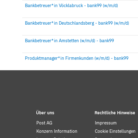
Bankbetreuer*in Vöcklabruck - bank99 (w/m/d)
Bankbetreuer*in Deutschlandsberg - bank99 (w/m/d)
Bankbetreuer*in Amstetten (w/m/d) - bank99
Produktmanager*in Firmenkunden (w/m/d) - bank99
Über uns
Rechtliche Hinweise
Post AG
Impressum
Konzern Information
Cookie Einstellungen