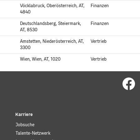
Vöcklabruck, Oberösterreich, AT,
Finanzen
4840
Deutschlandsberg, Steiermark,
Finanzen
AT, 8530
Amstetten, Niederösterreich, AT,
Vertrieb
3300
Wien, Wien, AT, 1020
Vertrieb
W
i
r
d
a
u
f
e
i
Karriere
n
e
Jobsuche
r
n
Talente-Netzwerk
e
u