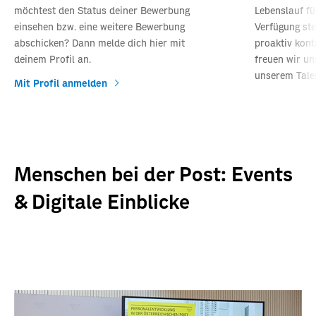
möchtest den Status deiner Bewerbung
Lebenslauf fü
einsehen bzw. eine weitere Bewerbung
Verfügung ste
abschicken? Dann melde dich hier mit
proaktiv kon
deinem Profil an.
freuen wir un
unserem Tale
Mit Profil anmelden
Jetzt registr
Menschen bei der Post: Events
& Digitale Einblicke